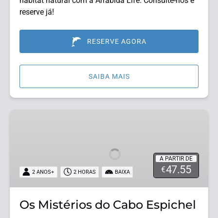
habitat natural com a Arrábida Life. Consulte-nos e
reserve já!
RESERVE AGORA
SAIBA MAIS
Os
Mistérios
do
Cabo
A PARTIR DE
Espichel
47.55
€
2 ANOS+
2 HORAS
BAIXA
Os Mistérios do Cabo Espichel