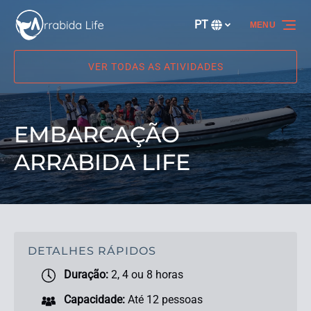
Passar para a navegação primária
Passar para o conteúdo
Passar para o rodapé
PT
MENU
Selecione
o
seu
VER TODAS AS ATIVIDADES
idioma
EMBARCAÇÃO
ARRABIDA LIFE
DETALHES RÁPIDOS
Duração:
2, 4 ou 8 horas
Capacidade:
Até 12 pessoas