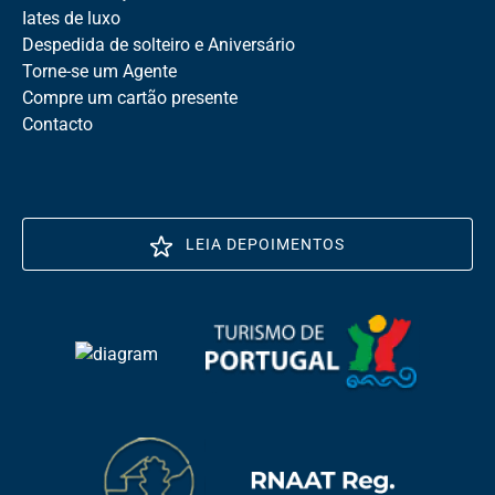
Iates de luxo
Despedida de solteiro e Aniversário
Torne-se um Agente
Compre um cartão presente
Contacto
LEIA DEPOIMENTOS
(opens
in
Link
new
Gallery
window)