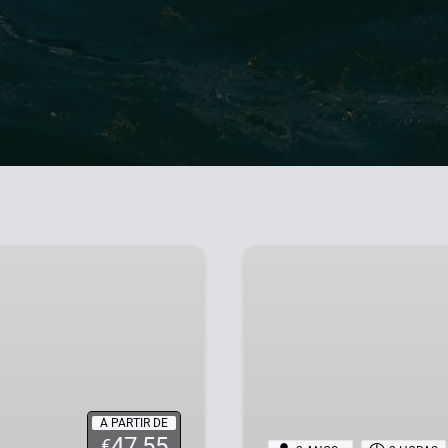
Praias
Secretas
A PARTIR DE
47.55
€