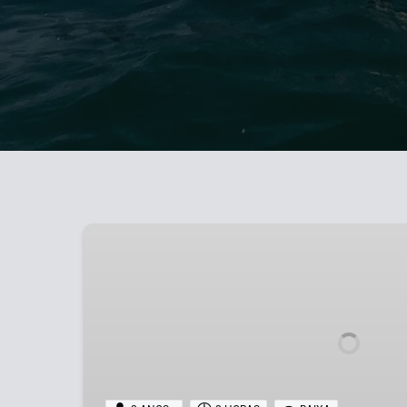
Os
Mistérios
do
Cabo
Espichel