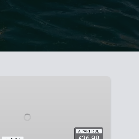
A PARTIR DE
36.98
€