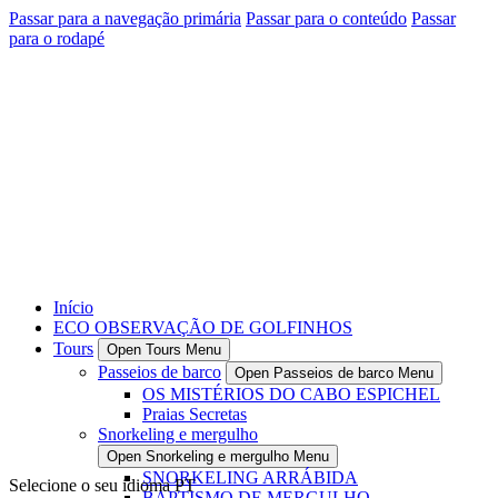
Passar para a navegação primária
Passar para o conteúdo
Passar
para o rodapé
Início
ECO OBSERVAÇÃO DE GOLFINHOS
Tours
Open Tours Menu
Passeios de barco
Open Passeios de barco Menu
OS MISTÉRIOS DO CABO ESPICHEL
Praias Secretas
Snorkeling e mergulho
Open Snorkeling e mergulho Menu
SNORKELING ARRÁBIDA
Selecione o seu idioma
PT
BAPTISMO DE MERGULHO