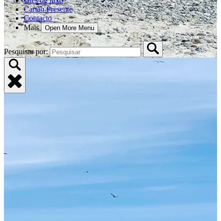
Iates de luxo
Cartão Presente
Contacto
Mais
Open More Menu
Pesquisar por: