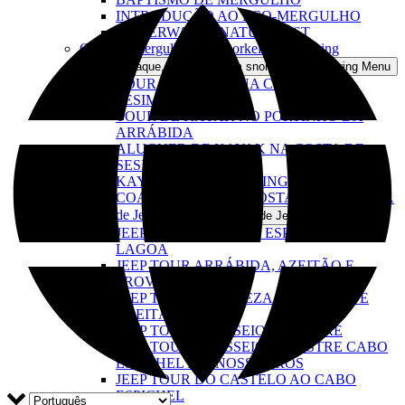
INTRODUÇÃO AO ECO-MERGULHO
UNDERWATER NATURALIST
Caiaque, mergulho com snorkel e coasteering
Open Caiaque, mergulho com snorkel e coasteering Menu
TOUR DE KAYAK NA COSTA DE
SESIMBRA
TOUR DE KAYAK NO PORTINHO DA
ARRÁBIDA
ALUGUER DE KAYAK NA COSTA DE
SESIMBRA
KAYAK & COASTEERING
COASTEERING NA COSTA DE SESIMBRA
Tours de Jeep 4×4
Open Tours de Jeep 4×4 Menu
JEEP TOUR DO CABO ESPICHEL À
LAGOA
JEEP TOUR ARRÁBIDA, AZEITÃO E
PROVA DE VINHOS
JEEP TOUR NATUREZA, ARRÁBIDA E
AZEITÃO
JEEP TOUR E PASSEIO PEDESTRE
JEEP TOUR E PASSEIO PEDESTRE CABO
ESPICHEL E DINOSSAUROS
JEEP TOUR DO CASTELO AO CABO
ESPICHEL