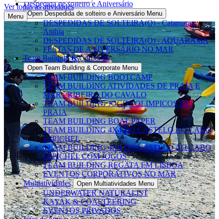
Despedida de solteiro e Aniversário
Ver todas as atividades
Open Despedida de solteiro e Aniversário Menu
Menu
DESPEDIDAS DE SOLTEIRA(O) - Catamaran
Anthia
DESPEDIDAS DE SOLTEIRA(O) - AQUARAMA
FESTAS DE ANIVERSÁRIO NO MAR
Team Building & Corporate
Open Team Building & Corporate Menu
TEAM BUILDING BOOTCAMP
TEAM BUILDING ATIVIDADES DE PRAIA E
MAR - RIBEIRO DO CAVALO
TEAM BUILDING JOGOS OLIMPICOS DE
PRAIA
TEAM BUILDING BOAT PAPER
TEAM BUILDING 4X4 DO CASTELO AO CABO
ESPICHEL
TEAM BUILDING 4X4 DO CASTELO AO CABO
ESPICHEL COM JOGOS
TEAM BUILDING REGATA EM LISBOA
EVENTOS CORPORATIVOS NO MAR
Multiatividades
Open Multiatividades Menu
UNDERWATER NATURALIST
KAYAK & COASTEERING
EVENTOS PRIVADOS