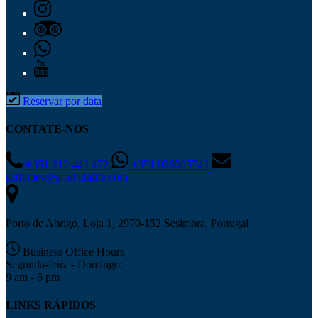
Reservar por data
CONTATE-NOS
+351 212 443 472
+351 936005743
activities@arrabidalife.com
Porto de Abrigo, Loja 1, 2970-152 Sesimbra, Portugal
Business Office Hours
Segunda-feira - Domingo:
9 am - 6 pm
LINKS RÁPIDOS